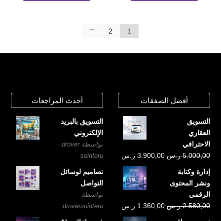
←
2
1
أفضل الصفقات
أحدث المراجعات
التسويق
التسويق بالبريد
العقاري
الإلكتروني
الاحترافي
بواسطة drover
السعر
السعر
5.000,00
ر.س
3.900,00
ر.س
sointeru
الأصلي
الحالي
إدارة وكتابة
تصاميم لوسائل
هو:
هو:
ونشر المحتوى
التواصل
5.000,00 ر.س.
3.900,00 ر.س.
الرقمي
بواسطة
السعر
السعر
2.580,00
ر.س
1.360,00
ر.س
droversointeru
الأصلي
الحالي