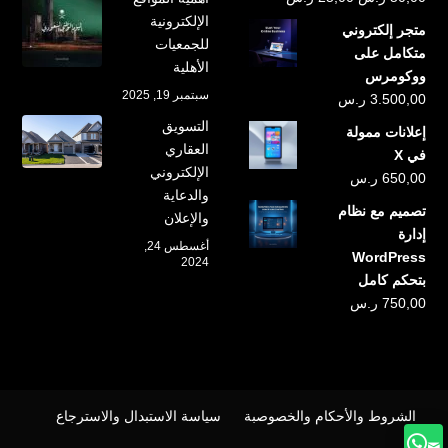
الأصلي
الحالي
الإلكترونية
متجر إلكتروني
هو:
هو:
للجمعيات
متكامل على
50,00 ر.س.
25,00 ر.س.
الأهلية
ووكومرس
سبتمبر 19, 2025
3.500,00
ر.س
التسويق
إعلانات ممولة
العقاري
في X
الإلكتروني
650,00
ر.س
والدعاية
تصميم مع نظام
والإعلان
إدارة
أغسطس 24,
WordPress
2024
بتحكم كامل
750,00
ر.س
الشروط والأحكام والخصوصبة
سياسة الاستبدال والاسترجاع